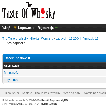
Witaj!
Logowanie
Rejestracja
The Taste of Whisky
›
Giełda
›
Wymiana
›
Lagavulin 12 2004 i Yamazaki 12
Kto napisał?
Razem postów: 8
Użytkownik
MateuszNk
surykatka
Ekipa forum
Kontakt
The Taste of Whisky
Wróć do góry
Wersja bez grafik
Polskie tłumaczenie © 2007-2026
Polski Support MyBB
Silnik forum
MyBB
, © 2002-2026
MyBB Group
.