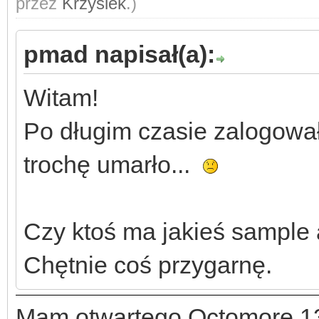
przez
Krzysiek
.)
pmad napisał(a):
Witam!
Po długim czasie zalogował
trochę umarło...
Czy ktoś ma jakieś sample 
Chętnie coś przygarnę.
Mam otwartego Octomore 1