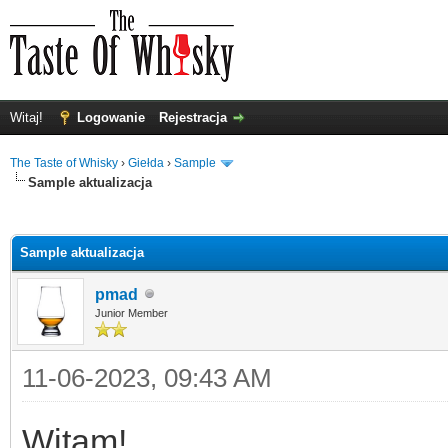
Witaj!
Logowanie
Rejestracja
The Taste of Whisky
›
Giełda
›
Sample
Sample aktualizacja
0
Sample aktualizacja
pmad
Junior Member
11-06-2023, 09:43 AM
Witam!