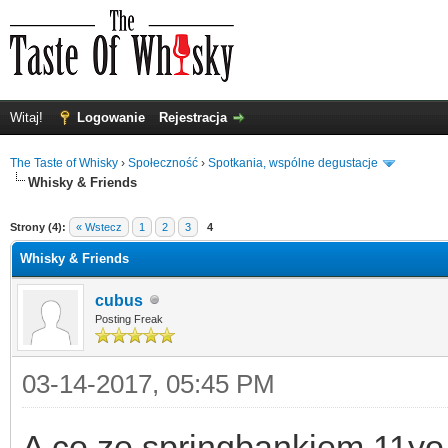
Witaj!
Logowanie
Rejestracja
The Taste of Whisky
›
Społeczność
›
Spotkania, wspólne degustacje
Whisky & Friends
0
Strony (4):
« Wstecz
1
2
3
4
Whisky & Friends
cubus
Posting Freak
03-14-2017, 05:45 PM
A co ze springbankiem 11yo 