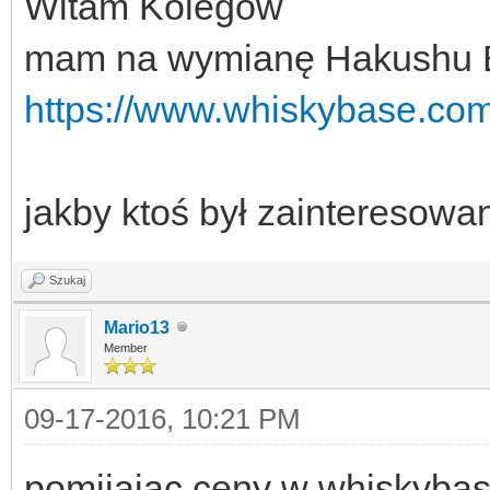
Witam Kolegów
mam na wymianę Hakushu B
https://www.whiskybase.com/
jakby ktoś był zainteresow
Szukaj
Mario13
Member
09-17-2016, 10:21 PM
pomijając ceny w whiskybase