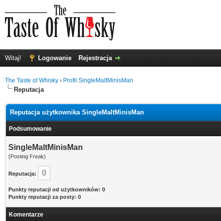
Witaj!
Logowanie
Rejestracja
The Taste of Whisky
›
Profil SingleMaltMinisMan
Reputacja
Reputacja użytkownika SingleMaltMinisMan
Podsumowanie
SingleMaltMinisMan
(Posting Freak)
0
Reputacja:
Punkty reputacji od użytkowników: 0
Punkty reputacji za posty: 0
Komentarze