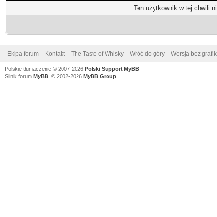
Ten użytkownik w tej chwili n
Ekipa forum
Kontakt
The Taste of Whisky
Wróć do góry
Wersja bez grafik
Polskie tłumaczenie © 2007-2026
Polski Support MyBB
Silnik forum
MyBB
, © 2002-2026
MyBB Group
.