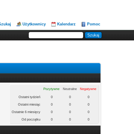
Szukaj
Użytkownicy
Kalendarz
Pomoc
Pozytywne
Neutralne
Negatywne
Ostatni tydzień
0
0
0
Ostatni miesiąc
0
0
0
Ostatnie 6 miesięcy
0
0
0
Od początku
0
0
0