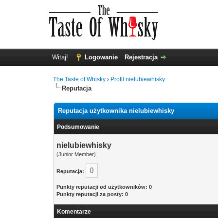
Witaj!
Logowanie
Rejestracja
The Taste of Whisky
›
Profil nielubiewhisky
Reputacja
Reputacja użytkownika nielubiewhisky
Podsumowanie
nielubiewhisky
(Junior Member)
0
Reputacja:
Punkty reputacji od użytkowników: 0
Punkty reputacji za posty: 0
Komentarze