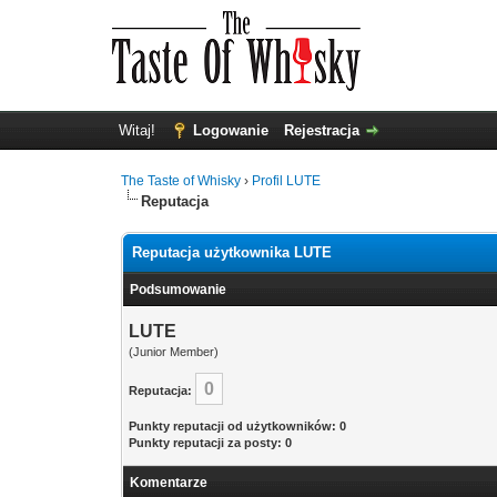
Witaj!
Logowanie
Rejestracja
The Taste of Whisky
›
Profil LUTE
Reputacja
Reputacja użytkownika LUTE
Podsumowanie
LUTE
(Junior Member)
0
Reputacja:
Punkty reputacji od użytkowników: 0
Punkty reputacji za posty: 0
Komentarze