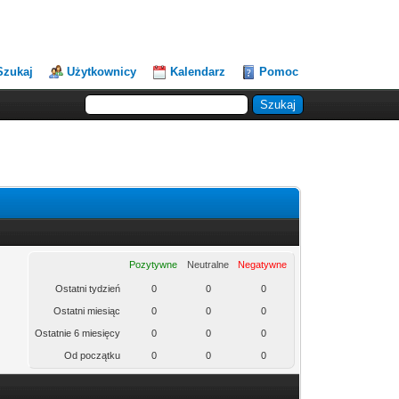
Szukaj
Użytkownicy
Kalendarz
Pomoc
Pozytywne
Neutralne
Negatywne
Ostatni tydzień
0
0
0
Ostatni miesiąc
0
0
0
Ostatnie 6 miesięcy
0
0
0
Od początku
0
0
0