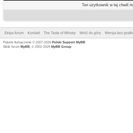
Ten użytkownik w tej chwili n
Ekipa forum
Kontakt
The Taste of Whisky
Wróć do góry
Wersja bez grafik
Polskie tłumaczenie © 2007-2026
Polski Support MyBB
Silnik forum
MyBB
, © 2002-2026
MyBB Group
.