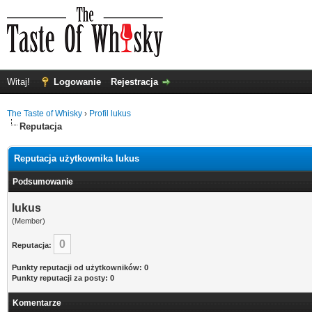
Witaj!
Logowanie
Rejestracja
The Taste of Whisky
›
Profil lukus
Reputacja
Reputacja użytkownika lukus
Podsumowanie
lukus
(Member)
0
Reputacja:
Punkty reputacji od użytkowników: 0
Punkty reputacji za posty: 0
Komentarze