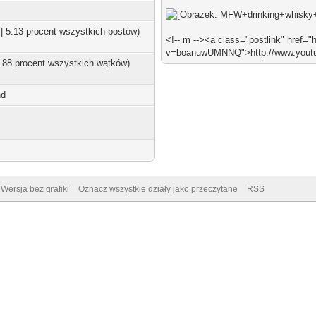
 | 5.13 procent wszystkich postów)
<!-- m --><a class="postlink" href=
v=boanuwUMNNQ">http://www.yout
2.88 procent wszystkich wątków)
nd
Wersja bez grafiki
Oznacz wszystkie działy jako przeczytane
RSS