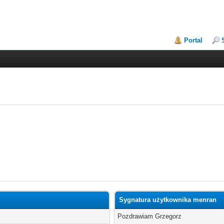
Portal
Sygnatura użytkownika menran
Pozdrawiam Grzegorz