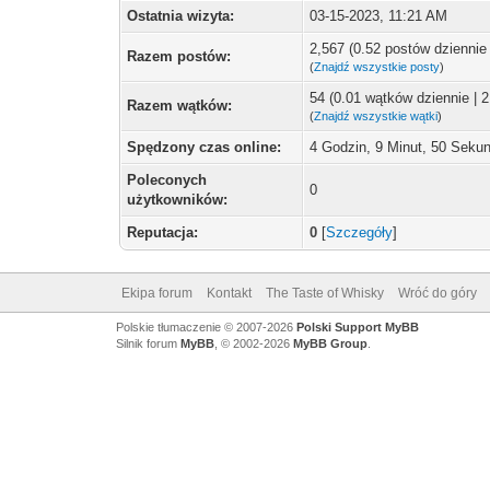
Ostatnia wizyta:
03-15-2023, 11:21 AM
2,567 (0.52 postów dziennie
Razem postów:
(
Znajdź wszystkie posty
)
54 (0.01 wątków dziennie | 
Razem wątków:
(
Znajdź wszystkie wątki
)
Spędzony czas online:
4 Godzin, 9 Minut, 50 Seku
Poleconych
0
użytkowników:
Reputacja:
0
[
Szczegóły
]
Ekipa forum
Kontakt
The Taste of Whisky
Wróć do góry
Polskie tłumaczenie © 2007-2026
Polski Support MyBB
Silnik forum
MyBB
, © 2002-2026
MyBB Group
.