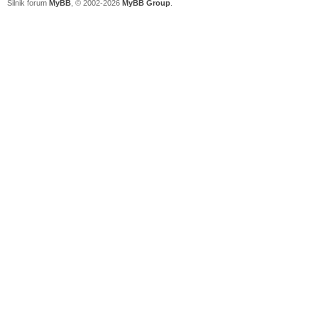
Silnik forum
MyBB
, © 2002-2026
MyBB Group
.