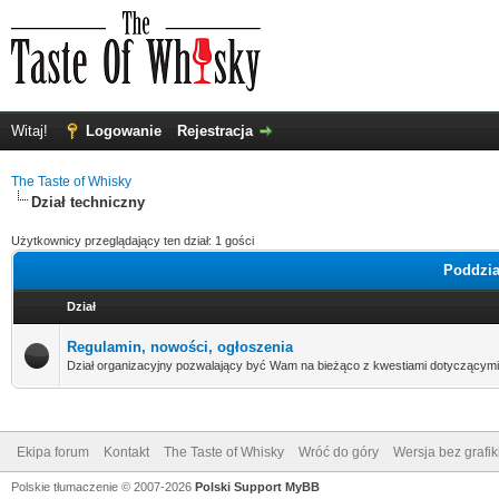
Witaj!
Logowanie
Rejestracja
The Taste of Whisky
Dział techniczny
Użytkownicy przeglądający ten dział: 1 gości
Poddzia
Dział
Regulamin, nowości, ogłoszenia
Dział organizacyjny pozwalający być Wam na bieżąco z kwestiami dotyczącymi
Ekipa forum
Kontakt
The Taste of Whisky
Wróć do góry
Wersja bez grafik
Polskie tłumaczenie © 2007-2026
Polski Support MyBB