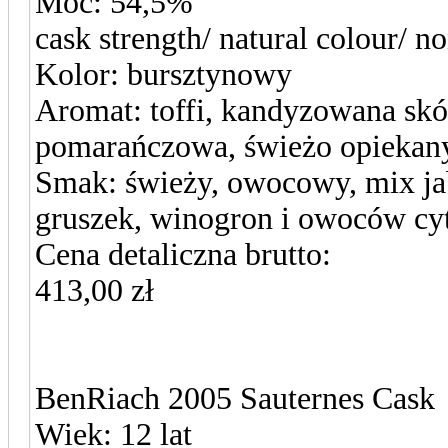
Moc: 54,5%
cask strength/ natural colour/ non
Kolor: bursztynowy
Aromat: toffi, kandyzowana skó
pomarańczowa, świeżo opiekan
Smak: świeży, owocowy, mix ja
gruszek, winogron i owoców c
Cena detaliczna brutto:
413,00 zł
BenRiach 2005 Sauternes Cask
Wiek: 12 lat