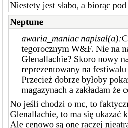
Niestety jest słabo, a biorąc po
Neptune
awaria_maniac napisał(a):
C
tegorocznym W&F. Nie na na
Glenallachie? Skoro nowy n
reprezentowany na festiwalu
Przecież dobrze byłoby poka
magazynach a zakładam że co
No jeśli chodzi o mc, to faktyc
Glenallachie, to ma się ukazać k
Ale cenowo są one raczej nieat