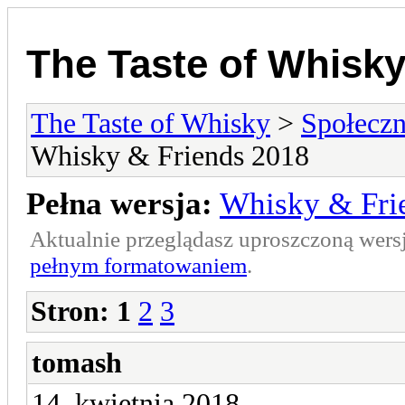
The Taste of Whisk
The Taste of Whisky
>
Społecz
Whisky & Friends 2018
Pełna wersja:
Whisky & Fri
Aktualnie przeglądasz uproszczoną wers
pełnym formatowaniem
.
Stron:
1
2
3
tomash
14. kwietnia 2018.