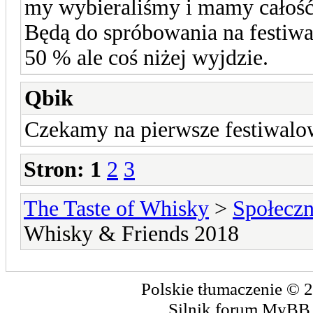
my wybieraliśmy i mamy całość
Będą do spróbowania na festiwa
50 % ale coś niżej wyjdzie.
Qbik
Czekamy na pierwsze festiwalow
Stron:
1
2
3
The Taste of Whisky
>
Społecz
Whisky & Friends 2018
Polskie tłumaczenie ©
Silnik forum
MyBB