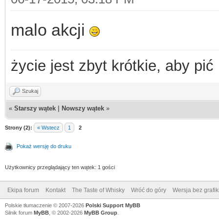
malo akcji
życie jest zbyt krótkie, aby pi
Szukaj
«
Starszy wątek
|
Nowszy wątek
»
Strony (2):
« Wstecz
1
2
Pokaż wersję do druku
Użytkownicy przeglądający ten wątek: 1 gości
Ekipa forum
Kontakt
The Taste of Whisky
Wróć do góry
Wersja bez grafik
Polskie tłumaczenie © 2007-2026
Polski Support MyBB
Silnik forum
MyBB
, © 2002-2026
MyBB Group
.