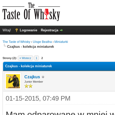
Witaj!
Logowanie
Rejestracja
The Taste of Whisky
›
Uisge Beatha
›
Miniaturki
Czajkus - kolekcja miniaturek
0
Strony (2):
« Wstecz
1
2
Czajkus - kolekcja miniaturek
Czajkus
Junior Member
01-15-2015, 07:49 PM
Mam odparowane w mniej wię