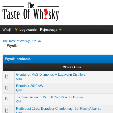
Witaj!
Logowanie
Rejestracja
The Taste of Whisky
›
Szukaj
Wyniki
Wyniki szukania
Wątek
/
Autor
Glenturret MoS Diamonds + Lagavulin Distillers
Qbik
Edradour 2010 vW
Qbik
Torfowe Benriach 1'st Fill Port Pipe + Oloroso
Qbik
Redbreast 15yo, Edradour Chardonnay, BenRiach Albariza
Qbik