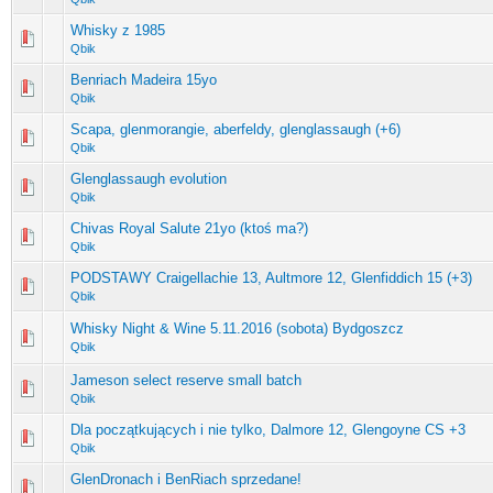
Whisky z 1985
Qbik
Benriach Madeira 15yo
Qbik
Scapa, glenmorangie, aberfeldy, glenglassaugh (+6)
Qbik
Glenglassaugh evolution
Qbik
Chivas Royal Salute 21yo (ktoś ma?)
Qbik
PODSTAWY Craigellachie 13, Aultmore 12, Glenfiddich 15 (+3)
Qbik
Whisky Night & Wine 5.11.2016 (sobota) Bydgoszcz
Qbik
Jameson select reserve small batch
Qbik
Dla początkujących i nie tylko, Dalmore 12, Glengoyne CS +3
Qbik
GlenDronach i BenRiach sprzedane!