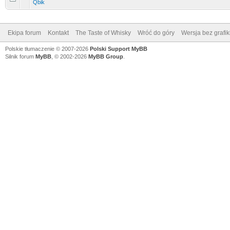
Qbik
Ekipa forum
Kontakt
The Taste of Whisky
Wróć do góry
Wersja bez grafik
Polskie tłumaczenie © 2007-2026
Polski Support MyBB
Silnik forum
MyBB
, © 2002-2026
MyBB Group
.