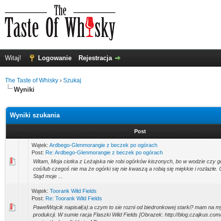
Witaj!
Logowanie
Rejestracja
The Taste of Whisky
›
Szukaj
Wyniki
Wyniki szukania
Post
Wątek:
Ardbego-Glenmorangie z beczek po ogórach
Post:
Re: Ardbego-Glenmorangie z beczek po ogórach
Witam, Moja ciotka z Leżajska nie robi ogórków kiszonych, bo w wodzie czy gd
coś/lub czegoś nie ma że ogórki się nie kwaszą a robią się miękkie i rozlazłe. 
Stąd moje ...
Wątek:
Toorank Wild Fields
Post:
Re: Toorank Wild Fields
PawelWojcik napisał(a):a czym to sie rozni od biedronkowej starki? mam na my
produkcji. W sumie racja Flaszki Wild Fields [Obrazek: http://blog.czajkus.com