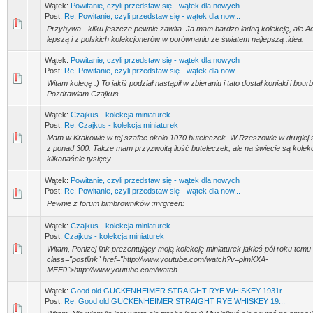
Wątek:
Powitanie, czyli przedstaw się - wątek dla nowych
Post:
Re: Powitanie, czyli przedstaw się - wątek dla now...
Przybywa - kilku jeszcze pewnie zawita. Ja mam bardzo ładną kolekcję, ale A
lepszą i z polskich kolekcjonerów w porównaniu ze światem najlepszą :idea:
Wątek:
Powitanie, czyli przedstaw się - wątek dla nowych
Post:
Re: Powitanie, czyli przedstaw się - wątek dla now...
Witam kolegę :) To jakiś podział nastąpił w zbieraniu i tato dostał koniaki i bour
Pozdrawiam Czajkus
Wątek:
Czajkus - kolekcja miniaturek
Post:
Re: Czajkus - kolekcja miniaturek
Mam w Krakowie w tej szafce około 1070 buteleczek. W Rzeszowie w drugiej
z ponad 300. Także mam przyzwoitą ilość buteleczek, ale na świecie są kolekcj
kilkanaście tysięcy...
Wątek:
Powitanie, czyli przedstaw się - wątek dla nowych
Post:
Re: Powitanie, czyli przedstaw się - wątek dla now...
Pewnie z forum bimbrowników :mrgreen:
Wątek:
Czajkus - kolekcja miniaturek
Post:
Czajkus - kolekcja miniaturek
Witam, Poniżej link prezentujący moją kolekcję miniaturek jakieś pół roku temu
class="postlink" href="http://www.youtube.com/watch?v=plmKXA-
MFE0">http://www.youtube.com/watch...
Wątek:
Good old GUCKENHEIMER STRAIGHT RYE WHISKEY 1931r.
Post:
Re: Good old GUCKENHEIMER STRAIGHT RYE WHISKEY 19...