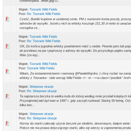
content/uploa...fields.jpg] D...
Wątek:
Toorank Wild Fields
Post:
Re: Toorank Wild Fields
Cześć, Butelki kupione w ustalonej cenie. PM z numerem konta poszły, proszę 
adresów do wysyłki. Jeżeli u nich ta whisky kosztuje 151,30 zł netto to uważam
rozsądna ce...
Wątek:
Toorank Wild Fields
Post:
Re: Toorank Wild Fields
OK, Do końca tygodnia whisky powinienem mieć u siebie. Pewnie jutro lub poj
do przelewu na pw i poproszę o adresy do wysyłki. Do przyszłego piątku sam
Was (za wyj...
Wątek:
Toorank Wild Fields
Post:
Toorank Wild Fields
Witam, Za wstawiennictwem i namową @PawłaWojcika :) chcę rozlać na sample
whisky z Tooranka - obie wersję Wild Fields <!-- m --><a class="postlink" href="h
Wątek:
Sklepowe okazje
Post:
Re: Sklepowe okazje
Ta najstarsza beczka to wielka kufa do której według mnie przelali kolejnych ki
Przynajmniej taki był stan w 1997 r. gdy zaczęli rozlewać Starkę 50-letnią. O
kilka bec...
Wątek:
Sklepowe okazje
Post:
Re: Sklepowe okazje
Normy do starki zalecały użycie beczek po słodkim, deserowym, białym wini
Polsce nie ma prawa dotyczącego starki, albo się wierzy w zapewnienia produc