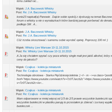
temu zakład rac...
Wątek:
J.A. Baczewski Whisky
Post:
Re: J.A. Baczewski Whisky
konio23 napisał(a):Panowie . Dajcie sobie spokój z dyskusją na temat Baczews
forum o whisky a nie o wynalazkach które bardziej pasuje porównać do denatu
podłego SM . A...
Wątek:
J.A. Baczewski Whisky
Post:
Re: J.A. Baczewski Whisky
Cóż trzeba skosztować i samemu sobie wyrobić opinię. Poproszę 100 ml :)
Wątek:
Whisky Live Warsaw 10-11.10.2015
Post:
Re: Whisky Live Warsaw 10-11.10.2015
A Ja się chciałem spytać czy poza whisky single malt jest jakiś alkohol, któr
ceny do jakości?
Wątek:
Czajkus - kolekcja miniaturek
Post:
Re: Czajkus - kolekcja miniaturek
Technologia obrotowa - Starka Pięćdziesięcioletnia :) <!-- m --><a class="postl
href="https://www.youtube.com/watch?v=7z0TJarzb2c">https://www.youtube
v=7z0TJarzb2c</a>...
Wątek:
Czajkus - kolekcja miniaturek
Post:
Re: Czajkus - kolekcja miniaturek
Mam odparowane w mniej więcej od 1/3 do 2/3 prawie wszystkie buteleczki sp
wszystkie buteleczki w plastiku parują to przestałem je zbierać i za karę wypi
buteleczek ...