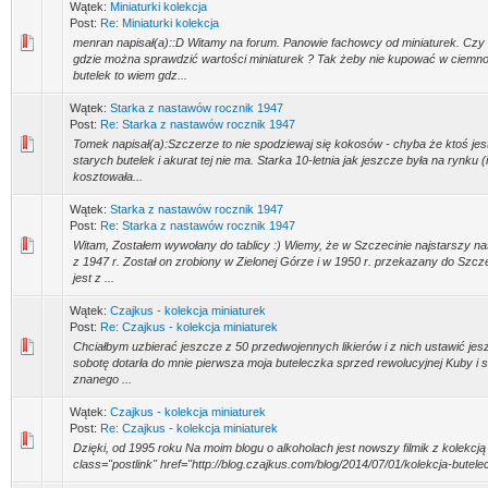
Wątek:
Miniaturki kolekcja
Post:
Re: Miniaturki kolekcja
menran napisał(a)::D Witamy na forum. Panowie fachowcy od miniaturek. Czy 
gdzie można sprawdzić wartości miniaturek ? Tak żeby nie kupować w ciemn
butelek to wiem gdz...
Wątek:
Starka z nastawów rocznik 1947
Post:
Re: Starka z nastawów rocznik 1947
Tomek napisał(a):Szczerze to nie spodziewaj się kokosów - chyba że ktoś jes
starych butelek i akurat tej nie ma. Starka 10-letnia jak jeszcze była na rynku 
kosztowała...
Wątek:
Starka z nastawów rocznik 1947
Post:
Re: Starka z nastawów rocznik 1947
Witam, Zostałem wywołany do tablicy :) Wiemy, że w Szczecinie najstarszy na
z 1947 r. Został on zrobiony w Zielonej Górze i w 1950 r. przekazany do Szcze
jest z ...
Wątek:
Czajkus - kolekcja miniaturek
Post:
Re: Czajkus - kolekcja miniaturek
Chciałbym uzbierać jeszcze z 50 przedwojennych likierów i z nich ustawić jes
sobotę dotarła do mnie pierwsza moja buteleczka sprzed rewolucyjnej Kuby i s
znanego ...
Wątek:
Czajkus - kolekcja miniaturek
Post:
Re: Czajkus - kolekcja miniaturek
Dzięki, od 1995 roku Na moim blogu o alkoholach jest nowszy filmik z kolekcją
class="postlink" href="http://blog.czajkus.com/blog/2014/07/01/kolekcja-butelecz