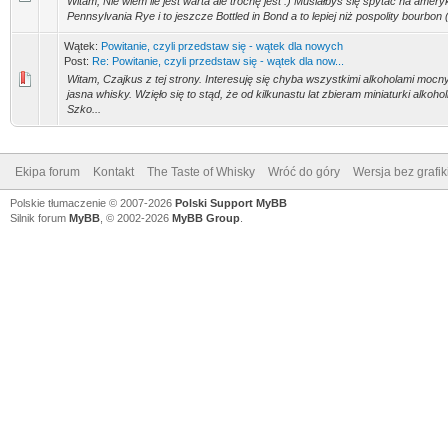
Witam, Nie wiem ile jest warta ale trochę jest :) Musiałbyś się spytać na amer
Pennsylvania Rye i to jeszcze Bottled in Bond a to lepiej niż pospolity bourbon (i 
Wątek:
Powitanie, czyli przedstaw się - wątek dla nowych
Post:
Re: Powitanie, czyli przedstaw się - wątek dla now...
Witam, Czajkus z tej strony. Interesuję się chyba wszystkimi alkoholami moc
jasna whisky. Wzięło się to stąd, że od kilkunastu lat zbieram miniaturki alkoholi
Szko...
Ekipa forum
Kontakt
The Taste of Whisky
Wróć do góry
Wersja bez grafik
Polskie tłumaczenie © 2007-2026
Polski Support MyBB
Silnik forum
MyBB
, © 2002-2026
MyBB Group
.