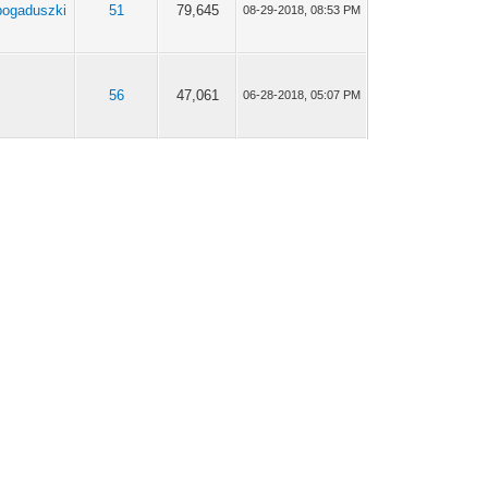
pogaduszki
51
79,645
08-29-2018, 08:53 PM
e
56
47,061
06-28-2018, 05:07 PM
 o whisky
1,158
946,309
06-13-2018, 07:25 PM
53
51,108
06-11-2018, 06:51 PM
 o whisky
71
76,134
05-22-2018, 07:21 PM
 o whisky
71
76,134
05-21-2018, 10:27 AM
 o whisky
15
14,399
04-18-2018, 01:14 PM