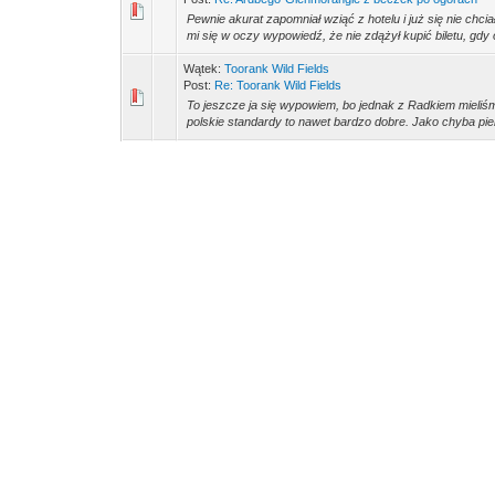
Pewnie akurat zapomniał wziąć z hotelu i już się nie chci
mi się w oczy wypowiedź, że nie zdążył kupić biletu, gdy
Wątek:
Toorank Wild Fields
Post:
Re: Toorank Wild Fields
To jeszcze ja się wypowiem, bo jednak z Radkiem mieliśm
polskie standardy to nawet bardzo dobre. Jako chyba pier
Wątek:
Sklepowe okazje
Post:
Re: Sklepowe okazje
Nie wiem jak teraz, ale jeszcze dwa miesiące temu łącz
koncie jest -10% na całość, więc wychodziłoby 77zł za 
Wątek:
Ot taki sampling ciekawego Rumu
Post:
Re: Ot taki sampling ciekawego Rumu
Była, ale z tego co pamiętam to była ona na stoisku Scot
Wątek:
Prawdziwa whisky? tylko z Ciechana! teraz Polsk
Post:
Re: Prawdziwa whisky? tylko z Ciechana! teraz Pols
No lepszy był 3 letni cask #1 od Wolfa, ale nie wiem czy
Wątek:
Prawdziwa whisky? tylko z Ciechana! teraz Polsk
Post:
Re: Prawdziwa whisky? tylko z Ciechana! teraz Pols
Chodzi pewnie o tę ich whisky. Samplowałem ją tutaj, wię
sobie był smaczny, a największą bolączką tej whisky są t
Wątek:
Diageo 2018
Post:
Re: Diageo 2018