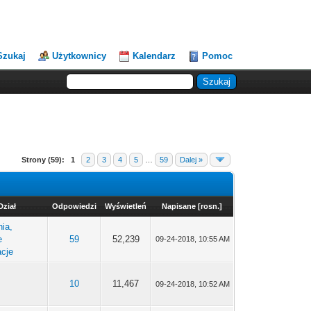
Szukaj
Użytkownicy
Kalendarz
Pomoc
Strony (59):
1
2
3
4
5
…
59
Dalej »
Dział
Odpowiedzi
Wyświetleń
Napisane
[
rosn.
]
ia,
e
59
52,239
09-24-2018, 10:55 AM
acje
e
10
11,467
09-24-2018, 10:52 AM