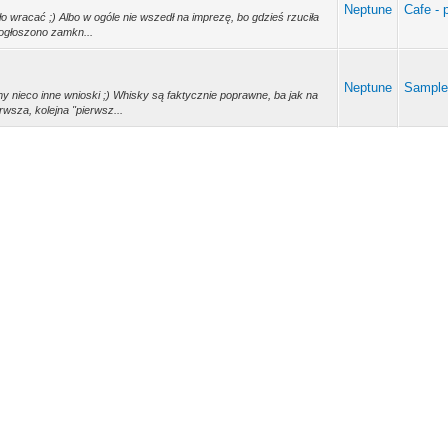
Neptune
Cafe - 
ało wracać ;) Albo w ogóle nie wszedł na imprezę, bo gdzieś rzuciła
 ogłoszono zamkn...
Neptune
Sampl
y nieco inne wnioski ;) Whisky są faktycznie poprawne, ba jak na
wsza, kolejna "pierwsz...
Neptune
Ogólnie
yły się promocje i dodatkowo na pierwsze zamówienie na każdym
HP10.
Neptune
Rum
land Yard, a nie BWM.
a!
...
Neptune
Ogólnie
 ktokolwiek z forum poza mną i Radkiem tego spróbował.
a!
...
Neptune
Ogólnie
c stąd się wziął sampel ;) Zgadzam się Pawle, że destylat sam w
e nieszczęsne beczki. ...
Neptune
Ogólnie