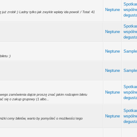
Spotkan
Neptune
wspóln
uż zrobił :) Ladny tylko jak zwykle wplaty ida powoli :/ Total: 41
degust
Spotkan
Neptune
wspóln
degust
Neptune
Sampl
iletu :)
Neptune
Sampl
Spotkan
Neptune
wspóln
owego zamówienia dajcie proszę znać jakim rodzajem biletu
degust
ać się o zakup grupowy (1 albo...
Spotkan
Neptune
wspóln
iżki ceny biletów, warto by pomyśleć o możliwości tego
degust