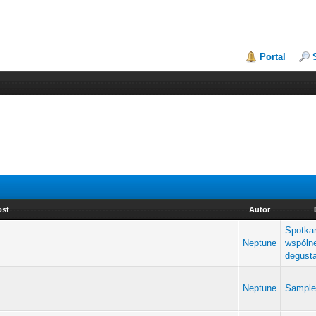
Portal
ost
Autor
Spotkan
Neptune
wspóln
degust
Neptune
Sampl