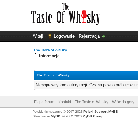
Witaj!
Logowanie
Rejestracja
The Taste of Whisky
Informacja
The Taste of Whisky
Niepoprawny kod autoryzacji. Czy na pewno próbujesz u
Ekipa forum
Kontakt
The Taste of Whisky
Wróć do góry
Polskie tłumaczenie © 2007-2026
Polski Support MyBB
Silnik forum
MyBB
, © 2002-2026
MyBB Group
.