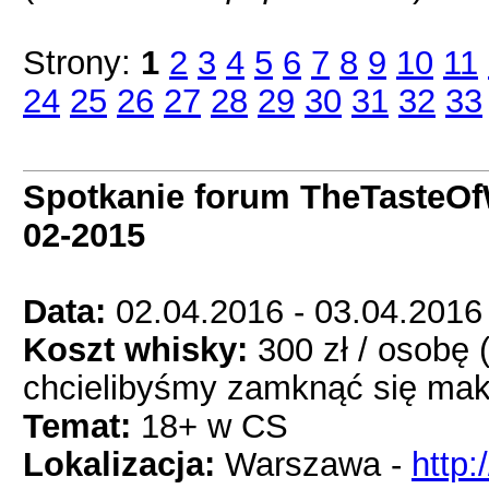
Strony:
1
2
3
4
5
6
7
8
9
10
11
24
25
26
27
28
29
30
31
32
33
Spotkanie forum TheTasteOf
02-2015
Data:
02.04.2016 - 03.04.2016
Koszt whisky:
300 zł / osobę 
chcielibyśmy zamknąć się mak
Temat:
18+ w CS
Lokalizacja:
Warszawa -
http: