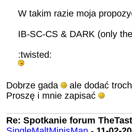
W takim razie moja propozy
IB-SC-CS & DARK (only th
:twisted:
Dobrze gada
ale dodać trochę
Proszę i mnie zapisać
Re: Spotkanie forum TheTas
SingleMaltMinisMan
-
11-02-2