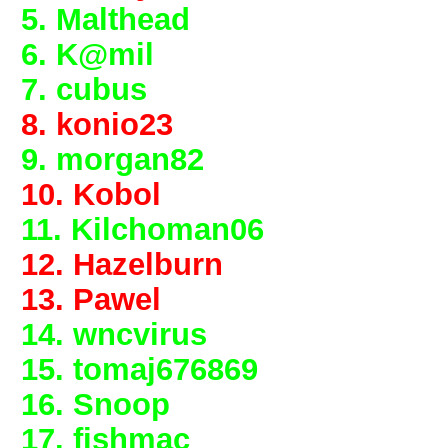
5. Malthead
6. K@mil
7. cubus
8. konio23
9. morgan82
10. Kobol
11. Kilchoman06
12. Hazelburn
13. Pawel
14. wncvirus
15. tomaj676869
16. Snoop
17. fishmac