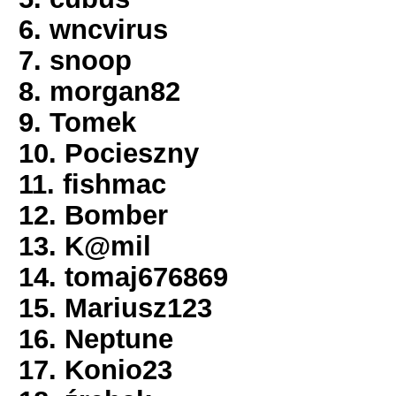
6. wncvirus
7. snoop
8. morgan82
9. Tomek
10. Pocieszny
11. fishmac
12. Bomber
13. K@mil
14. tomaj676869
15. Mariusz123
16. Neptune
17. Konio23