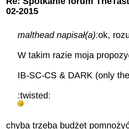
Re: Spotkanie forum TheTas
02-2015
malthead napisał(a):
ok, roz
W takim razie moja propozy
IB-SC-CS & DARK (only th
:twisted:
chyba trzeba budżet pomnożyć