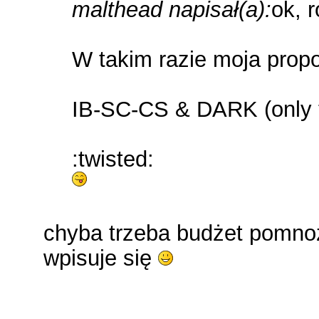
malthead napisał(a):
ok, 
W takim razie moja prop
IB-SC-CS & DARK (only
:twisted:
chyba trzeba budżet pomnoż
wpisuje się