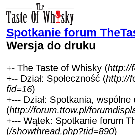
Spotkanie forum TheTa
Wersja do druku
+- The Taste of Whisky (
http://
+-- Dział: Społeczność (
http://
fid=16
)
+--- Dział: Spotkania, wspólne
(
http://forum.ttow.pl/forumdisp
+--- Wątek: Spotkanie forum 
(
/showthread.php?tid=890
)