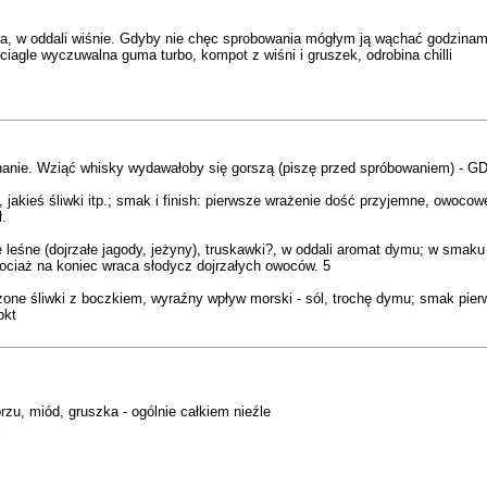
lia, w oddali wiśnie. Gdyby nie chęc sprobowania mógłym ją wąchać godzina
ciagle wyczuwalna guma turbo, kompot z wiśni i gruszek, odrobina chilli
nanie. Wziąć whisky wydawałoby się gorszą (piszę przed spróbowaniem) - GD
akieś śliwki itp.; smak i finish: pierwsze wrażenie dość przyjemne, owocowe i
.
 leśne (dojrzałe jagody, jeżyny), truskawki?, w oddali aromat dymu; w sma
ociaż na koniec wraca słodycz dojrzałych owoców. 5
zone śliwki z boczkiem, wyraźny wpływ morski - sól, trochę dymu; smak pier
pkt
przu, miód, gruszka - ogólnie całkiem nieźle
i