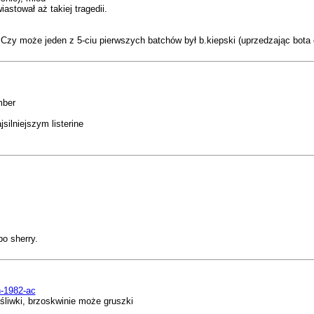
stował aż takiej tragedii.
 Czy może jeden z 5-ciu pierwszych batchów był b.kiepski (uprzedzając bota c
mber
silniejszym listerine
o sherry.
n-1982-ac
 śliwki, brzoskwinie może gruszki