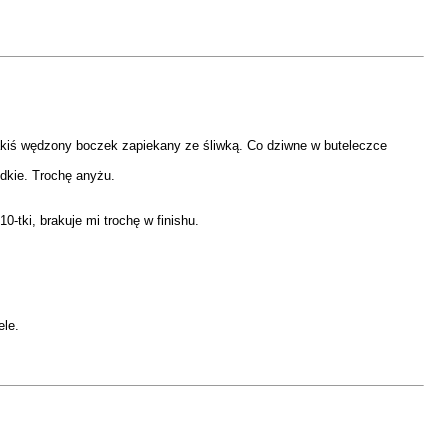
e jakiś wędzony boczek zapiekany ze śliwką. Co dziwne w buteleczce
dkie. Trochę anyżu.
0-tki, brakuje mi trochę w finishu.
ele.