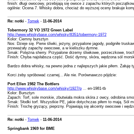
finish: długi owocowy, przebijają się owoce z zapachu których początko
ogólnie: Ocena 7. Whisky dobra, chociaż do wyższej oceny brakuje kom
Re: notki
-
Tomek
-
11-06-2014
Tobermory 32 YO 1972 Green Label
http://www.whiskybase.com/whisky/8351/tobermory-1972
Kolor: Ciemny bursztyn
Nos: Dzieje się. Pierw śliwki, jeżyny, przypalone jagody, podgniłe trus
przeważały zapachy owocowe, a w kieliszku dymne.
Smak: Potężna sherry. Przypalone drzemy śliwkowe, porzeczkowe, trochę
Finish: Chyba najsłabsza część. Dość dymny, skóra, wędzona sól morska
Bardzo dobra whisky, na pewno jedna z najlepszych jakie piłem. Żałuję ty
Korci żeby spróbować czarnej... Ale nie. Porównawczo pójdzie:
Port Ellen 1982 The Bottlers
http://www.whiskybase.com/whisky/1927/p
... en-1981-tb
Kolor: Bursztyn
Zapach: Torf, sole morskie, zbutwiała mokra skóra z owcy, odrobina sm
Smak: Słodki torf. Wszystkie PE, jakie dotychczas piłem to mają. Sól
Finish: Trochę gryzący, pieprzny. Pojawiają się akcenty owocowe i wędz
Re: notki
-
Tomek
-
11-06-2014
Springbank 1969 for BME