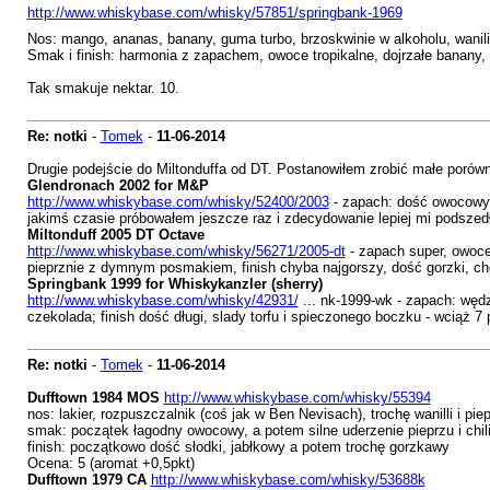
http://www.whiskybase.com/whisky/57851/springbank-1969
Nos: mango, ananas, banany, guma turbo, brzoskwinie w alkoholu, wani
Smak i finish: harmonia z zapachem, owoce tropikalne, dojrzałe banany, 
Tak smakuje nektar. 10.
Re: notki
-
Tomek
-
11-06-2014
Drugie podejście do Miltonduffa od DT. Postanowiłem zrobić małe porów
Glendronach 2002 for M&P
http://www.whiskybase.com/whisky/52400/2003
- zapach: dość owocowy, j
jakimś czasie próbowałem jeszcze raz i zdecydowanie lepiej mi podszedł
Miltonduff 2005 DT Octave
http://www.whiskybase.com/whisky/56271/2005-dt
- zapach super, owoce
pieprznie z dymnym posmakiem, finish chyba najgorszy, dość gorzki, ch
Springbank 1999 for Whiskykanzler (sherry)
http://www.whiskybase.com/whisky/42931/
... nk-1999-wk - zapach: węd
czekolada; finish dość długi, slady torfu i spieczonego boczku - wciąż 7 
Re: notki
-
Tomek
-
11-06-2014
Dufftown 1984 MOS
http://www.whiskybase.com/whisky/55394
nos: lakier, rozpuszczalnik (coś jak w Ben Nevisach), trochę wanilli i pie
smak: początek łagodny owocowy, a potem silne uderzenie pieprzu i chil
finish: początkowo dość słodki, jabłkowy a potem trochę gorzkawy
Ocena: 5 (aromat +0,5pkt)
Dufftown 1979 CA
http://www.whiskybase.com/whisky/53688k