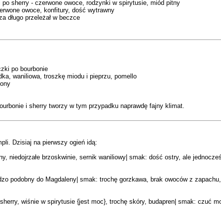
 po sherry - czerwone owoce, rodzynki w spirytusie, miód pitny
erwone owoce, konfitury, dość wytrawny
 za długo przeleżał w beczce
czki po bourbonie
dka, waniliowa, troszkę miodu i pieprzu, pomello
tony
ourbonie i sherry tworzy w tym przypadku naprawdę fajny klimat.
li. Dzisiaj na pierwszy ogień idą:
y, niedojrzałe brzoskwinie, sernik waniliowy| smak: dość ostry, ale jednocześn
zo podobny do Magdaleny| smak: trochę gorzkawa, brak owoców z zapachu, f
 sherry, wiśnie w spirytusie {jest moc}, trochę skóry, budapren| smak: czuć