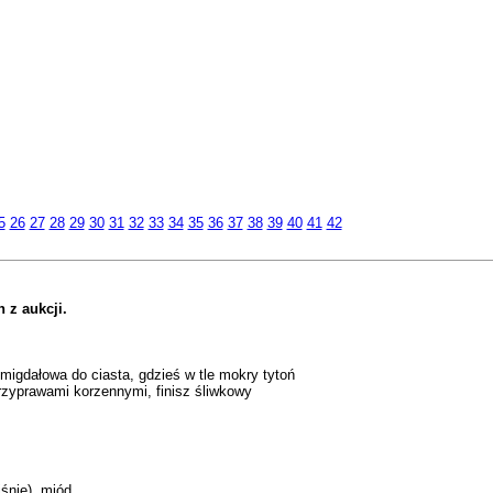
5
26
27
28
29
30
31
32
33
34
35
36
37
38
39
40
41
42
 z aukcji.
migdałowa do ciasta, gdzieś w tle mokry tytoń
przyprawami korzennymi, finisz śliwkowy
śnie), miód