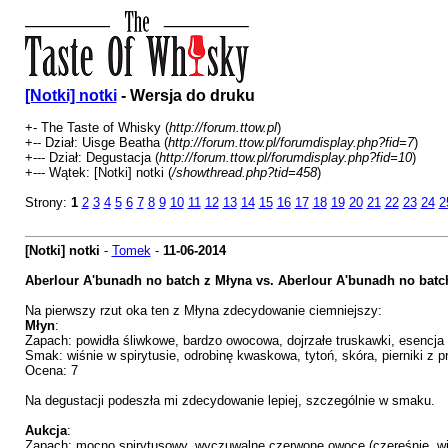
[Notki] notki
- Wersja do druku
+- The Taste of Whisky (
http://forum.ttow.pl
)
+-- Dział: Uisge Beatha (
http://forum.ttow.pl/forumdisplay.php?fid=7
)
+--- Dział: Degustacja (
http://forum.ttow.pl/forumdisplay.php?fid=10
)
+--- Wątek: [Notki] notki (
/showthread.php?tid=458
)
Strony:
1
2
3
4
5
6
7
8
9
10
11
12
13
14
15
16
17
18
19
20
21
22
23
24
2
[Notki] notki
-
Tomek
-
11-06-2014
Aberlour A'bunadh no batch z Młyna vs. Aberlour A'bunadh no batch
Na pierwszy rzut oka ten z Młyna zdecydowanie ciemniejszy:
Młyn
:
Zapach: powidła śliwkowe, bardzo owocowa, dojrzałe truskawki, esencja 
Smak: wiśnie w spirytusie, odrobinę kwaskowa, tytoń, skóra, pierniki z 
Ocena: 7
Na degustacji podeszła mi zdecydowanie lepiej, szczególnie w smaku.
Aukcja
:
Zapach: mocno spirytusowy, wyczuwalne czerwone owoce (czereśnie, wi