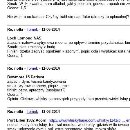
Smak: WTF, kwaśna, sam alkohol, jakby popsuta, gorzka, zapach nie zwia
Ocena: 1,5
Nie wiem o co kaman. Czyżby trafił się nam fake (ale czy to opłacalne)?
Re: notki
-
Tomek
-
11-06-2014
Loch Lomond NAS
Zapach: nalewka cytrynowa mocna, po opływie terminu przydatności, bi
Smak: pies zmielony z budą
Finish: trzeba zagryść ogórkiem kiszonym, popić colą i wypłukać usta naj
Ocena: 1
Re: notki
-
Tomek
-
11-06-2014
Bowmore 15 Darkest
zapach: dym, wiśnia kandyzowana
smak: wytrawne sherry, pieprz, imbir
finish: ostry, apteczny (tussipect?)
Ocena: 4
Opinia: Ciekawa whisky na początek przygody jako przedstawiciel Islay p
Re: notki
-
Tomek
-
11-06-2014
Port Ellen 1982 Acorn
:
http://www.whiskybase.com/whisky/1141/p ... e
nochal: klasyczna Islay, torf, sól morska, wodorosty, gdzieś w tle owoce
smak: uderzenie dymu, sól, ostre przeprawy, skóra, mokra skóra