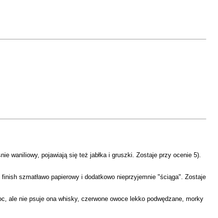
ie waniliowy, pojawiają się też jabłka i gruszki. Zostaje przy ocenie 5).
inish szmatławo papierowy i dodatkowo nieprzyjemnie "ściąga". Zostaje
 moc, ale nie psuje ona whisky, czerwone owoce lekko podwędzane, morky