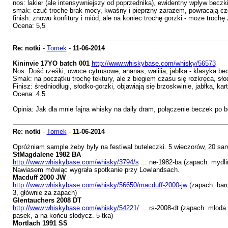
nos: lakier (ale intensywniejszy od poprzednika), ewidentny wpływ beczki
smak: czuć trochę brak mocy, kwaśny i pieprzny zarazem, powracają cz
finish: znowu konfitury i miód, ale na koniec trochę gorzki - może trochę
Ocena: 5,5
Re: notki
-
Tomek
-
11-06-2014
Kininvie 17YO batch 001
http://www.whiskybase.com/whisky/56573
Nos: Dość rześki, owoce cytrusowe, ananas, walilia, jabłka - klasyka be
Smak: na początku trochę tektury, ale z biegiem czasu się rozkręca, sło
Finisz: średniodługi, słodko-gorzki, objawiają się brzoskwinie, jabłka, kar
Ocena: 4.5
Opinia: Jak dla mnie fajna whisky na daily dram, połączenie beczek po b
Re: notki
-
Tomek
-
11-06-2014
Opróżniam sample żeby były na festiwal buteleczki. 5 wieczorów, 20 samp
StMagdalene 1982 BA
http://www.whiskybase.com/whisky/3794/s
... ne-1982-ba (zapach: mydlin
Nawiasem mówiąc wygrała spotkanie przy Lowlandsach.
Macduff 2000 JW
http://www.whiskybase.com/whisky/56650/macduff-2000-jw
(zapach: bard
3, głównie za zapach)
Glentauchers 2008 DT
http://www.whiskybase.com/whisky/54221/
... rs-2008-dt (zapach: młoda
pasek, a na końcu słodycz. 5-tka)
Mortlach 1991 SS