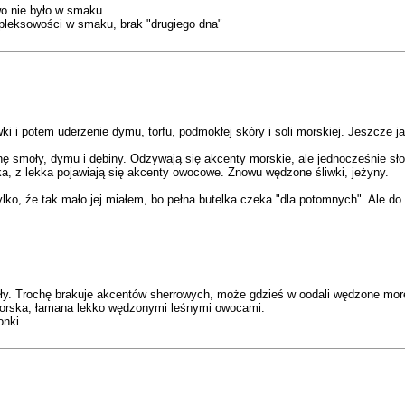
wo nie było w smaku
pleksowości w smaku, brak "drugiego dna"
kawki i potem uderzenie dymu, torfu, podmokłej skóry i soli morskiej. Jeszcz
 smoły, dymu i dębiny. Odzywają się akcenty morskie, ale jednocześnie sło
, z lekka pojawiają się akcenty owocowe. Znowu wędzone śliwki, jeżyny.
lko, źe tak mało jej miałem, bo pełna butelka czeka "dla potomnych". Ale do 1
oły. Trochę brakuje akcentów sherrowych, może gdzieś w oodali wędzone mor
 morska, łamana lekko wędzonymi leśnymi owocami.
onki.