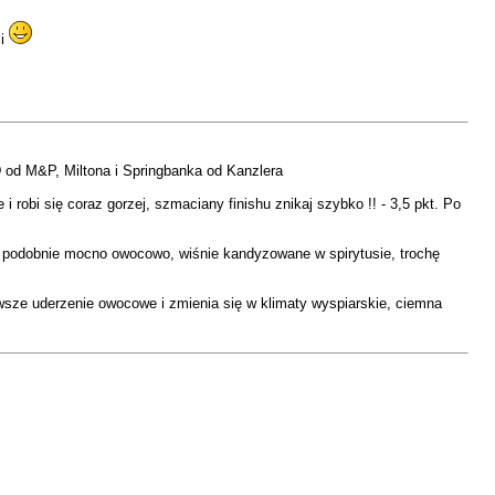
mi
 od M&P, Miltona i Springbanka od Kanzlera
 robi się coraz gorzej, szmaciany finishu znikaj szybko !! - 3,5 pkt. Po
ku podobnie mocno owocowo, wiśnie kandyzowane w spirytusie, trochę
wsze uderzenie owocowe i zmienia się w klimaty wyspiarskie, ciemna