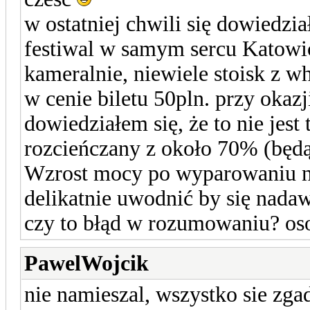
w ostatniej chwili się dowiedz
festiwal w samym sercu Katowi
kameralnie, niewiele stoisk z w
w cenie biletu 50pln. przy okazj
dowiedziałem się, że to nie jest
rozcieńczany z około 70% (będ
Wzrost mocy po wyparowaniu nas
delikatnie uwodnić by się nadaw
czy to błąd w rozumowaniu? oso
PawelWojcik
nie namieszal, wszystko sie zga