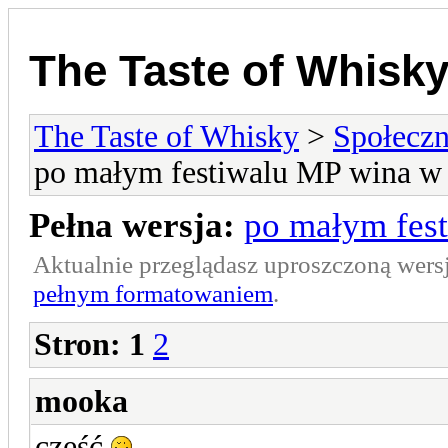
The Taste of Whisk
The Taste of Whisky
>
Społecz
po małym festiwalu MP wina w
Pełna wersja:
po małym fes
Aktualnie przeglądasz uproszczoną wers
pełnym formatowaniem
.
Stron:
1
2
mooka
cześć