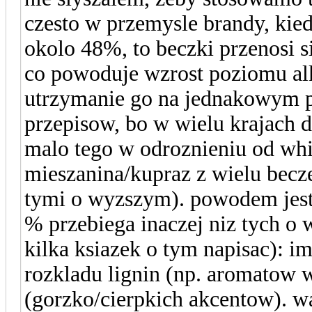
czesto w przemysle brandy, kie
okolo 48%, to beczki przenosi 
co powoduje wzrost poziomu al
utrzymanie go na jednakowym p
przepisow, bo w wielu krajach 
malo tego w odroznieniu od whi
mieszanina/kupraz z wielu becz
tymi o wyzszym). powodem jest 
% przebiega inaczej niz tych o
kilka ksiazek o tym napisac): 
rozkladu lignin (np. aromatow w
(gorzko/cierpkich akcentow). w