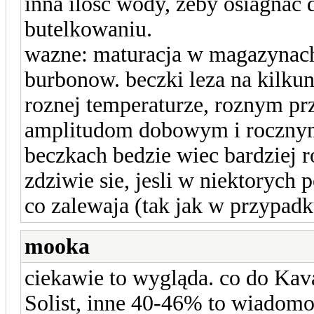
inna ilosc wody, zeby osiagnac 
butelkowaniu.
wazne: maturacja w magazynac
burbonow. beczki leza na kilku
roznej temperaturze, roznym pr
amplitudom dobowym i rocznym
beczkach bedzie wiec bardziej r
zdziwie sie, jesli w niektorych
co zalewaja (tak jak w przypadk
mooka
ciekawie to wygląda. co do Kav
Solist, inne 40-46% to wiadomo 