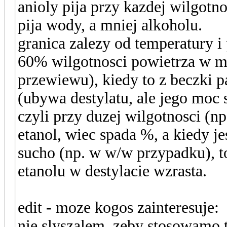
anioly pija przy kazdej wilgotno
pija wody, a mniej alkoholu.
granica zalezy od temperatury i
60% wilgotnosci powietrza w ma
przewiewu), kiedy to z beczki p
(ubywa destylatu, ale jego moc s
czyli przy duzej wilgotnosci (n
etanol, wiec spada %, a kiedy je
sucho (np. w w/w przypadku), t
etanolu w destylacie wzrasta.
edit - moze kogos zainteresuje:
nie slyszalem, zeby stosowamo 