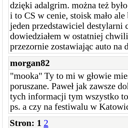
dzięki adalgrim. można też był
i to CS w cenie, stoisk mało ale
jeden przedstawiciel destylarni 
dowiedziałem w ostatniej chwil
przezornie zostawiając auto n
morgan82
"mooka" Ty to mi w głowie mi
poruszane. Paweł jak zawsze dok
tych informacji tym wszystko t
ps. a czy na festiwalu w Katowi
Stron:
1
2