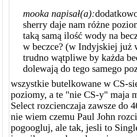
mooka napisał(a):
dodatkowo
sherry daje nam różne poziom
taką samą ilość wody na becz
w beczce? (w Indyjskiej już 
trudno wątpliwe by każda bec
dolewają do tego samego po
wszystkie butelkowane w CS-si
poziomy, a te "nie CS-y" maja mo
Select rozcienczaja zawsze do 
nie wiem czemu Paul John rozci
pogoogluj, ale tak, jesli to Sin