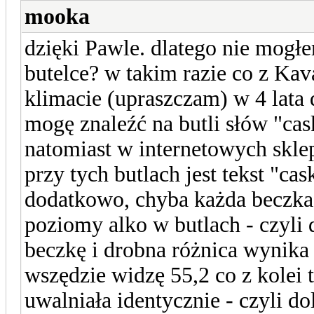
mooka
dzięki Pawle. dlatego nie mogłe
butelce? w takim razie co z Ka
klimacie (upraszczam) w 4 lata 
mogę znaleźć na butli słów "cas
natomiast w internetowych sklep
przy tych butlach jest tekst "cas
dodatkowo, chyba każda beczka 
poziomy alko w butlach - czyli 
beczkę i drobna różnica wynika 
wszędzie widzę 55,2 co z kolei
uwalniała identycznie - czyli 