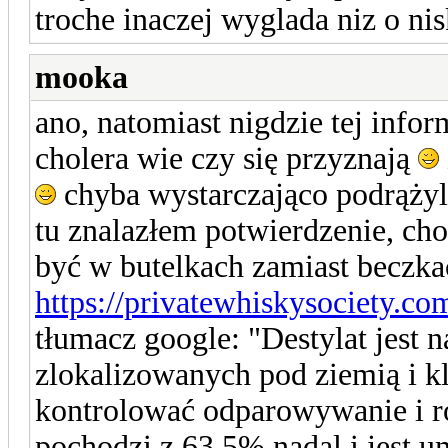
troche inaczej wyglada niz o ni
mooka
ano, natomiast nigdzie tej infor
cholera wie czy się przyznają
chyba wystarczająco podrąży
tu znalazłem potwierdzenie, ch
być w butelkach zamiast beczka
https://privatewhiskysociety.com
tłumacz google: "Destylat jest 
zlokalizowanych pod ziemią i k
kontrolować odparowywanie i r
pochodzi z 63,5% nadal i jest 