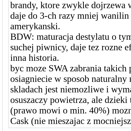
brandy, ktore zwykle dojrzewa 
daje do 3-ch razy mniej wanilin 
amerykanski.
BDW: maturacja destylatu o ty
suchej piwnicy, daje tez rozne e
inna historia.
byc moze SWA zabrania takich p
osiagniecie w sposob naturalny 
skladach jest niemozliwe i wy
osuszaczy powietrza, ale dzieki
(prawo mowi o min. 40%) mozna
Cask (nie mieszajac z mocniejsz