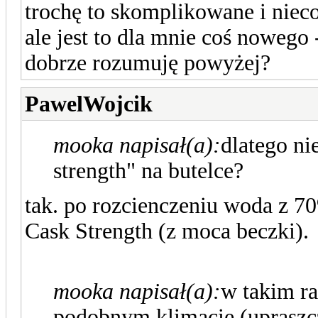
trochę to skomplikowane i niec
ale jest to dla mnie coś nowego
dobrze rozumuję powyżej?
PawelWojcik
mooka napisał(a):
dlatego ni
strength" na butelce?
tak. po rozcienczeniu woda z 7
Cask Strength (z moca beczki).
mooka napisał(a):
w takim ra
podobnym klimacie (upraszc