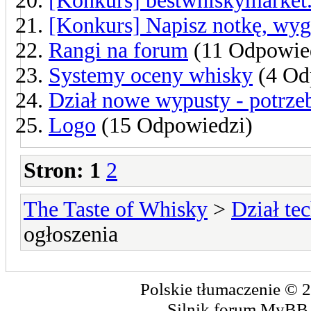
[Konkurs] bestwhiskymarket
[Konkurs] Napisz notkę, wygr
Rangi na forum
(11 Odpowie
Systemy oceny whisky
(4 Od
Dział nowe wypusty - potrze
Logo
(15 Odpowiedzi)
Stron:
1
2
The Taste of Whisky
>
Dział te
ogłoszenia
Polskie tłumaczenie ©
Silnik forum
MyBB