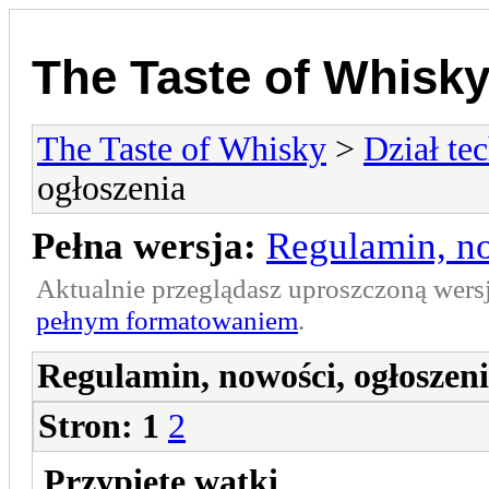
The Taste of Whisk
The Taste of Whisky
>
Dział te
ogłoszenia
Pełna wersja:
Regulamin, no
Aktualnie przeglądasz uproszczoną wers
pełnym formatowaniem
.
Regulamin, nowości, ogłoszen
Stron:
1
2
Przypięte wątki